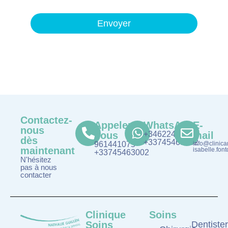
Envoyer
Contactez-
Appelez-
WhatsApp
E-
nous
nous
+34622481075
mail
dès
+33745463002
961441075
info@clinica
maintenant
isabelle.fo
+33745463002
N'hésitez
pas à nous
contacter
Clinique
Soins
Soins
Dentister