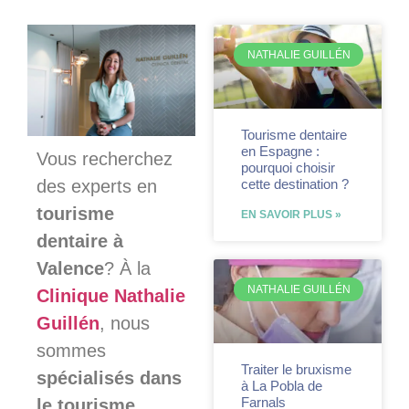
NATHALIE GUILLÉN
Tourisme dentaire
en Espagne :
Vous recherchez
pourquoi choisir
cette destination ?
des experts en
tourisme
EN SAVOIR PLUS »
dentaire à
Valence
? À la
NATHALIE GUILLÉN
Clinique Nathalie
Guillén
, nous
sommes
Traiter le bruxisme
spécialisés dans
à La Pobla de
Farnals
le tourisme