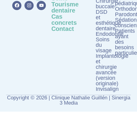
Chirurgie
pédiatri
Tourisme
buccale
Orthodon
dentaire
DSD
Parodont
Cas
et
Sédation
concrets
esthétique
conscien
Contact
dentaire
Patients
Endodontie
ayant
Soins
des
du
besoins
visage
particuli
Implantologie
et
chirurgie
avancée
(version
originale)
Invisalign
Copyright © 2026 | Clinique Nathalie Guillén |
Sinergia
3 Media