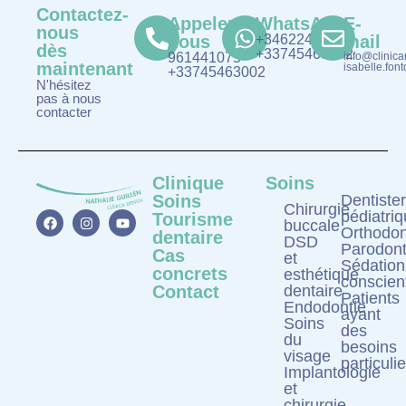
Contactez-
Appelez-
WhatsApp
E-
nous
nous
+34622481075
mail
dès
+33745463002
961441075
info@clinica
maintenant
isabelle.fo
+33745463002
N'hésitez
pas à nous
contacter
Clinique
Soins
Soins
Dentister
Chirurgie
pédiatri
Tourisme
buccale
Orthodon
dentaire
DSD
Parodont
Cas
et
Sédation
concrets
esthétique
conscien
Contact
dentaire
Patients
Endodontie
ayant
Soins
des
du
besoins
visage
particuli
Implantologie
et
chirurgie