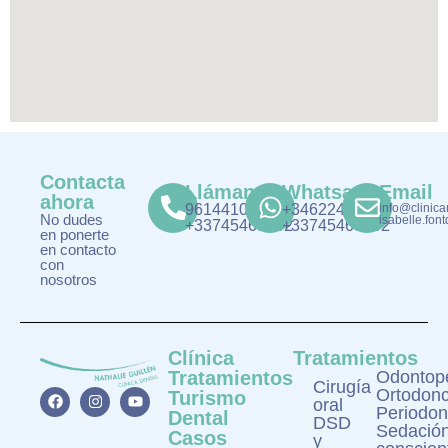
Contacta
Llámanos
Whatsapp
Email
ahora
961441075
+34622481075
info@clinica
No dudes
isabelle.fo
+33745463002
+33745463002
en ponerte
en contacto
con
nosotros
Clínica
Tratamientos
Tratamientos
Odontope
Cirugía
Ortodonc
Turismo
oral
Periodon
Dental
DSD
Sedació
Casos
y