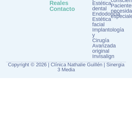
conscien
Reales
Estética
Paciente
Contacto
dental
necesid
Endodoncia
especial
Estética
facial
Implantología
y
Cirugía
Avanzada
original
Invisalign
Copyright © 2026 | Clínica Nathalie Guillén |
Sinergia
3 Media